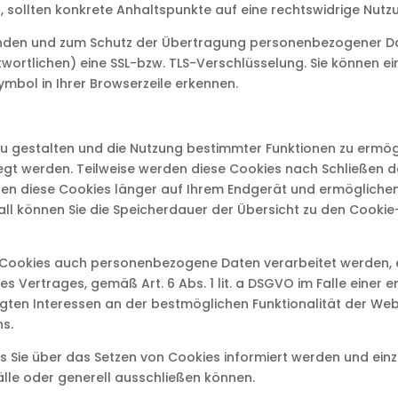
, sollten konkrete Anhaltspunkte auf eine rechtswidrige Nutz
nden und zum Schutz der Übertragung personenbezogener Date
ortlichen) eine SSL-bzw. TLS-Verschlüsselung. Sie können ei
mbol in Ihrer Browserzeile erkennen.
u gestalten und die Nutzung bestimmter Funktionen zu ermögl
legt werden. Teilweise werden diese Cookies nach Schließen 
eiben diese Cookies länger auf Ihrem Endgerät und ermögliche
 Fall können Sie die Speicherdauer der Übersicht zu den Cook
e Cookies auch personenbezogene Daten verarbeitet werden, e
s Vertrages, gemäß Art. 6 Abs. 1 lit. a DSGVO im Falle einer er
tigten Interessen an der bestmöglichen Funktionalität der We
hs.
ass Sie über das Setzen von Cookies informiert werden und e
lle oder generell ausschließen können.