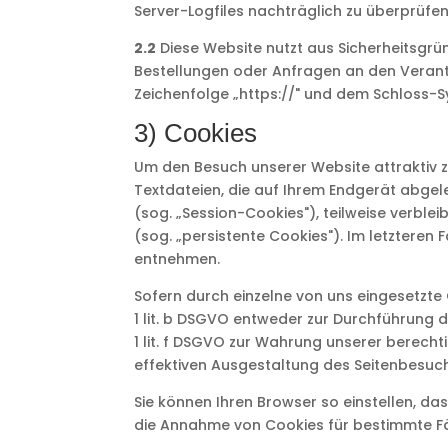
Server-Logfiles nachträglich zu überprüfen
2.2
Diese Website nutzt aus Sicherheitsgrü
Bestellungen oder Anfragen an den Verantw
Zeichenfolge „https://" und dem Schloss-Sy
3) Cookies
Um den Besuch unserer Website attraktiv z
Textdateien, die auf Ihrem Endgerät abge
(sog. „Session-Cookies"), teilweise verbl
(sog. „persistente Cookies"). Im letzteren
entnehmen.
Sofern durch einzelne von uns eingesetzt
1 lit. b DSGVO entweder zur Durchführung de
1 lit. f DSGVO zur Wahrung unserer berech
effektiven Ausgestaltung des Seitenbesuc
Sie können Ihren Browser so einstellen, d
die Annahme von Cookies für bestimmte Fä