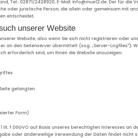
and, Tel.: 02871/2428920, E-Mail: info@mue12.de. Der für di
iche oder juristische Person, die allein oder gemeinsam mit a
n entscheidet.
such unserer Website
nserer Website, also wenn Sie sich nicht registrieren oder un
ser an den Seitenserver übermittelt (sog. „Server-Logfiles").
sch erforderlich sind, um Ihnen die Website anzuzeigen:
riffes
 Seite gelangten
sierter Form)
 1 lit. f DSGVO auf Basis unseres berechtigten Interesses an d
rgabe oder anderweitige Verwendung der Daten findet nicht sta