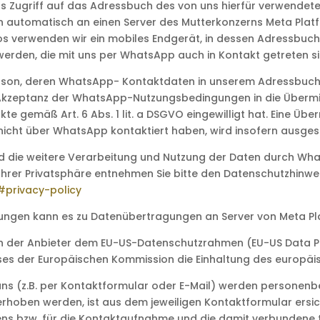
s Zugriff auf das Adressbuch des von uns hierfür verwendet
utomatisch an einen Server des Mutterkonzerns Meta Platfor
 verwenden wir ein mobiles Endgerät, in dessen Adressbuch
erden, die mit uns per WhatsApp auch in Kontakt getreten si
Person, deren WhatsApp- Kontaktdaten in unserem Adressbuch g
 Akzeptanz der WhatsApp-Nutzungsbedingungen in die Überm
 gemäß Art. 6 Abs. 1 lit. a DSGVO eingewilligt hat. Eine Über
cht über WhatsApp kontaktiert haben, wird insofern ausges
die weitere Verarbeitung und Nutzung der Daten durch What
 Ihrer Privatsphäre entnehmen Sie bitte den Datenschutzhinw
#privacy-policy
ngen kann es zu Datenübertragungen an Server von Meta Pla
ich der Anbieter dem EU-US-Datenschutzrahmen (EU-US Data 
es der Europäischen Kommission die Einhaltung des europäis
s (z.B. per Kontaktformular oder E-Mail) werden personen
erhoben werden, ist aus dem jeweiligen Kontaktformular ersic
ns bzw. für die Kontaktaufnahme und die damit verbundene 