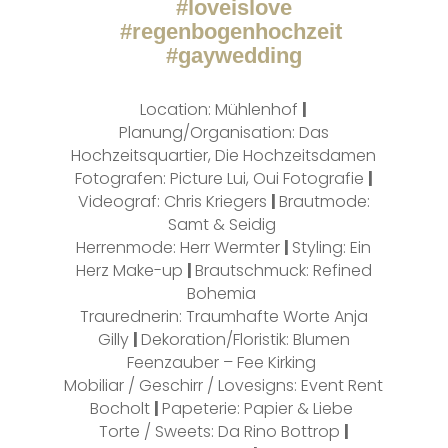
#loveislove
#regenbogenhochzeit
#gaywedding
Location: Mühlenhof
|
Planung/Organisation: Das
Hochzeitsquartier, Die Hochzeitsdamen
Fotografen: Picture Lui, Oui Fotografie
|
Videograf: Chris Kriegers
|
Brautmode:
Samt & Seidig
Herrenmode: Herr Wermter
|
Styling: Ein
Herz Make-up
|
Brautschmuck: Refined
Bohemia
Traurednerin: Traumhafte Worte Anja
Gilly
|
Dekoration/Floristik: Blumen
Feenzauber – Fee Kirking
Mobiliar / Geschirr / Lovesigns: Event Rent
Bocholt
|
Papeterie: Papier & Liebe
Torte / Sweets: Da Rino Bottrop
|