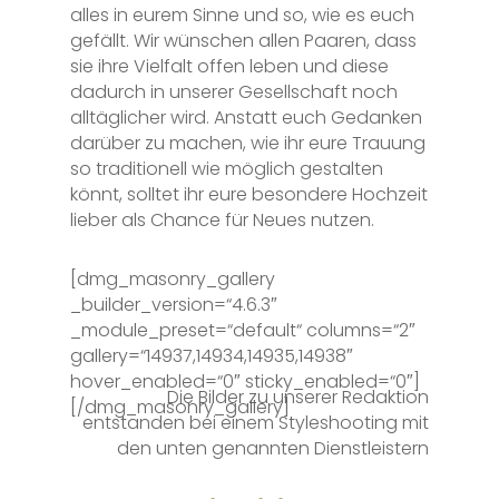
alles in eurem Sinne und so, wie es euch
gefällt. Wir wünschen allen Paaren, dass
sie ihre Vielfalt offen leben und diese
dadurch in unserer Gesellschaft noch
alltäglicher wird. Anstatt euch Gedanken
darüber zu machen, wie ihr eure Trauung
so traditionell wie möglich gestalten
könnt, solltet ihr eure besondere Hochzeit
lieber als Chance für Neues nutzen.
[dmg_masonry_gallery
_builder_version=“4.6.3″
_module_preset=“default“ columns=“2″
gallery=“14937,14934,14935,14938″
hover_enabled=“0″ sticky_enabled=“0″]
Die Bilder zu unserer Redaktion
[/dmg_masonry_gallery]
entstanden bei einem Styleshooting mit
den unten genannten Dienstleistern