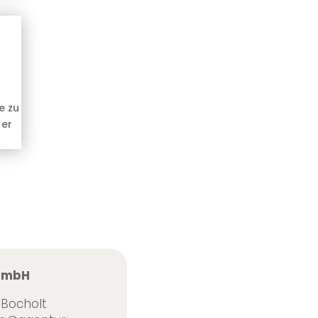
e zu
 er
 GmbH
 Bocholt