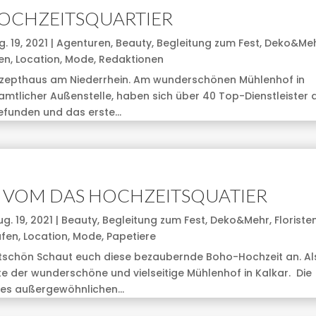
OCHZEITSQUARTIER
. 19, 2021
|
Agenturen
,
Beauty
,
Begleitung zum Fest
,
Deko&Me
en
,
Location
,
Mode
,
Redaktionen
nzepthaus am Niederrhein. Am wunderschönen Mühlenhof in
amtlicher Außenstelle, haben sich über 40 Top-Dienstleister 
unden und das erste...
 VOM DAS HOCHZEITSQUATIER
g. 19, 2021
|
Beauty
,
Begleitung zum Fest
,
Deko&Mehr
,
Floriste
afen
,
Location
,
Mode
,
Papetiere
chön Schaut euch diese bezaubernde Boho-Hochzeit an. Al
e der wunderschöne und vielseitige Mühlenhof in Kalkar. Die
es außergewöhnlichen...