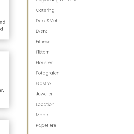
Catering
Deko&Mehr
und
nd
Event
Fitness
Flittern
Floristen
Fotografen
Gastro
r,
Juwelier
Location
Mode
Papetiere