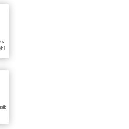
n,
ohl
usik