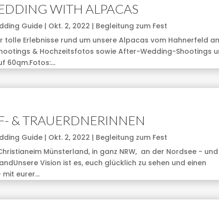
EDDING WITH ALPACAS
dding Guide
|
Okt. 2, 2022
|
Begleitung zum Fest
ir tolle Erlebnisse rund um unsere Alpacas vom Hahnerfeld an
hootings & Hochzeitsfotos sowie After-Wedding-Shootings 
f 60qm.Fotos:...
UF- & TRAUERDNERINNEN
dding Guide
|
Okt. 2, 2022
|
Begleitung zum Fest
Christianeim Münsterland, in ganz NRW, an der Nordsee - und
andUnsere Vision ist es, euch glücklich zu sehen und einen
mit eurer...