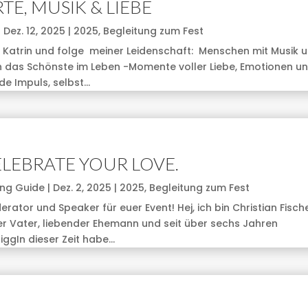
E, MUSIK & LIEBE
|
Dez. 12, 2025
|
2025
,
Begleitung zum Fest
 Katrin und folge meiner Leidenschaft: Menschen mit Musik 
h das Schönste im Leben -Momente voller Liebe, Emotionen u
e Impuls, selbst...
CELEBRATE YOUR LOVE.
ing Guide
|
Dez. 2, 2025
|
2025
,
Begleitung zum Fest
ator und Speaker für euer Event! Hej, ich bin Christian Fische
her Vater, liebender Ehemann und seit über sechs Jahren
gIn dieser Zeit habe...