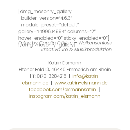
[dmg_masonry_gallery
_builder_version=“4.6.3″
_module_preset=“default“
gallery=“14996,14994″ columns=“2″
hover_enabled=“0″ sticky_enabled=“0″]
Fotos by Carolin Frölian – Wolkenschloss
[/dmg_masonry_gallery]
Kreativbüro & Musikproduktion
Katrin Elsmann
Eltener Feld 13
,
46446 Emmerich am Rhein
|
T:
0170
3284216
|
info@katrin-
elsmann.de
|
www.katrin-elsmann.de
facebook.com/elsmannkatrin
|
instagram.com/katrin_elsmann