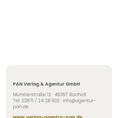
auch Termine am Wochenende, nach
Feierabend in meinem...
PAN Verlag & Agentur GmbH
Münsterstraße 12 · 46397 Bocholt
Tel. 02871 / 24 28 920 · info@agentur-
pan.de
www.verlag-agentur-pan.de