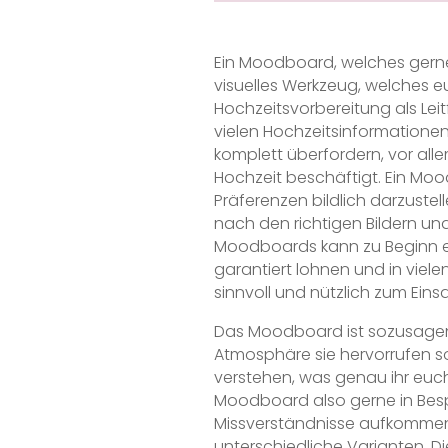
Ein Moodboard, welches gerne 
visuelles Werkzeug, welches
Hochzeitsvorbereitung als Le
vielen Hochzeitsinformatione
komplett überfordern, vor alle
Hochzeit beschäftigt. Ein Moo
Präferenzen bildlich darzustel
nach den richtigen Bildern un
Moodboards kann zu Beginn et
garantiert lohnen und in viel
sinnvoll und nützlich zum Ein
Das Moodboard ist sozusagen 
Atmosphäre sie hervorrufen so
verstehen, was genau ihr euch
Moodboard also gerne in Besp
Missverständnisse aufkommen
unterschiedliche Varianten. Die