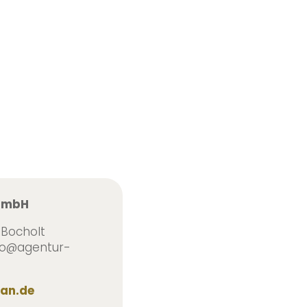
 GmbH
 Bocholt
info@agentur-
an.de