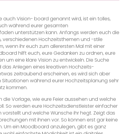
auch Vision- board genannt wird, ist ein tolles,
 euch während eurer gesamten
itfaden unterstützen kann. Anfangs werden euch die
n, verschiedenen Hochzeitsthemen und -stile
m, wenn ihr euch zum allerersten Mal mit einer
dboard hilft euch, eure Gedanken zu ordnen, eure
len um eine klare Vision zu entwickeln. Die Suche
d das Anlegen eines kreativen Hochzeits-
was zeitraubend erscheinen, es wird sich aber
en Situationen während eurer Hochzeitsplanung sehr
satz kommen.
die Vorlage, wie eure Feier aussehen und welche
ll. So werden eure Hochzeitsdienstleister einfacher
 vorstellt und welche Wünsche ihr hegt. Zeigt das
rechungen mit ihnen vor. So können erst gar keine
. Um ein Moodboard anzulegen, gibt es ganz
 wohl einfachste Möglichkeit ist ein digitales