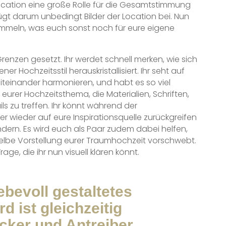
slocation eine große Rolle für die Gesamtstimmung
ügt darum unbedingt Bilder der Location bei. Nun
sammeln, was euch sonst noch für eure eigene
 Grenzen gesetzt. Ihr werdet schnell merken, wie sich
 Hochzeitsstil herauskristallisiert. Ihr seht auf
 miteinander harmonieren, und habt es so viel
eurer Hochzeitsthema, die Materialien, Schriften,
ls zu treffen. Ihr könnt während der
 wieder auf eure Inspirationsquelle zurückgreifen
ndern. Es wird euch als Paar zudem dabei helfen,
elbe Vorstellung eurer Traumhochzeit vorschwebt.
age, die ihr nun visuell klären könnt.
iebevoll gestaltetes
d ist gleichzeitig
cker und Antreiber.