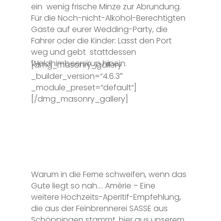
ein wenig frische Minze zur Abrundung.
Für die Noch-nicht-Alkohol-Berechtigten
Gäste auf eurer Wedding-Party, die
Fahrer oder die Kinder: Lasst den Port
weg und gebt stattdessen
Waldhimbeersirup hinein.
[dmg_masonry_gallery
_builder_version=“4.6.3″
_module_preset=“default“]
[/dmg_masonry_gallery]
Warum in die Ferne schweifen, wenn das
Gute liegt so nah…. Amérie – Eine
weitere Hochzeits-Aperitif-Empfehlung,
die aus der Feinbrennerei SASSE aus
Schöppingen stammt, hier aus unserem