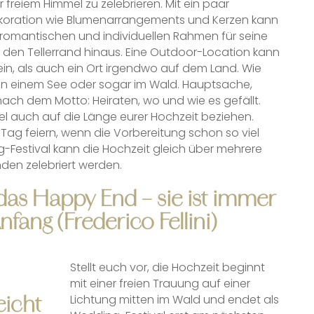
 freiem Himmel zu zelebrieren. Mit ein paar
ekoration wie Blumenarrangements und Kerzen kann
 romantischen und individuellen Rahmen für seine
 den Tellerrand hinaus. Eine Outdoor-Location kann
in, als auch ein Ort irgendwo auf dem Land. Wie
 an einem See oder sogar im Wald. Hauptsache,
nach dem Motto: Heiraten, wo und wie es gefällt.
iel auch auf die Länge eurer Hochzeit beziehen.
ag feiern, wenn die Vorbereitung schon so viel
g-Festival kann die Hochzeit gleich über mehrere
nden zelebriert werden.
t das Happy End – sie ist immer
nfang (Frederico Fellini)
Stellt euch vor, die Hochzeit beginnt
mit einer freien Trauung auf einer
eicht
Lichtung mitten im Wald und endet als