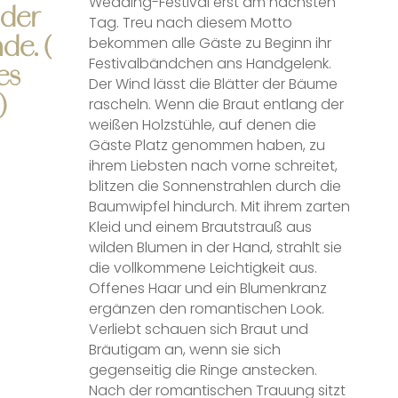
Wedding-Festival erst am nächsten
 der
Tag. Treu nach diesem Motto
de. (
bekommen alle Gäste zu Beginn ihr
Festivalbändchen ans Handgelenk.
es
Der Wind lässt die Blätter der Bäume
)
rascheln. Wenn die Braut entlang der
weißen Holzstühle, auf denen die
Gäste Platz genommen haben, zu
ihrem Liebsten nach vorne schreitet,
blitzen die Sonnenstrahlen durch die
Baumwipfel hindurch. Mit ihrem zarten
Kleid und einem Brautstrauß aus
wilden Blumen in der Hand, strahlt sie
die vollkommene Leichtigkeit aus.
Offenes Haar und ein Blumenkranz
ergänzen den romantischen Look.
Verliebt schauen sich Braut und
Bräutigam an, wenn sie sich
gegenseitig die Ringe anstecken.
Nach der romantischen Trauung sitzt