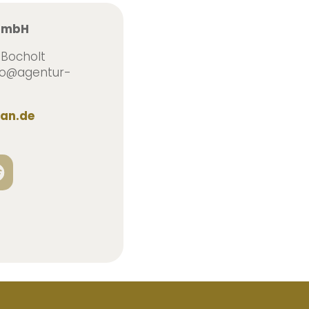
 GmbH
 Bocholt
info@agentur-
an.de