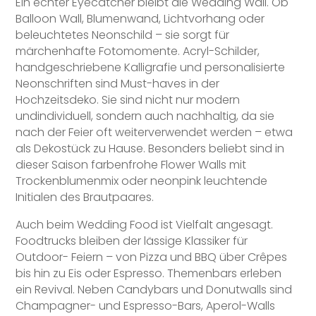
Ein echter Eyecatcher bleibt die Wedding Wall. Ob
Balloon Wall, Blumenwand, Lichtvorhang oder
beleuchtetes Neonschild – sie sorgt für
märchenhafte Fotomomente. Acryl-Schilder,
handgeschriebene Kalligrafie und personalisierte
Neonschriften sind Must-haves in der
Hochzeitsdeko. Sie sind nicht nur modern
undindividuell, sondern auch nachhaltig, da sie
nach der Feier oft weiterverwendet werden – etwa
als Dekostück zu Hause. Besonders beliebt sind in
dieser Saison farbenfrohe Flower Walls mit
Trockenblumenmix oder neonpink leuchtende
Initialen des Brautpaares.
Auch beim Wedding Food ist Vielfalt angesagt.
Foodtrucks bleiben der lässige Klassiker für
Outdoor- Feiern – von Pizza und BBQ über Crêpes
bis hin zu Eis oder Espresso. Themenbars erleben
ein Revival. Neben Candybars und Donutwalls sind
Champagner- und Espresso-Bars, Aperol-Walls