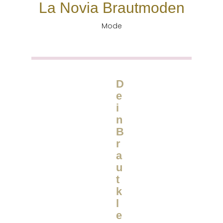
La Novia Brautmoden
Mode
D
e
i
n
B
r
a
u
t
k
l
e