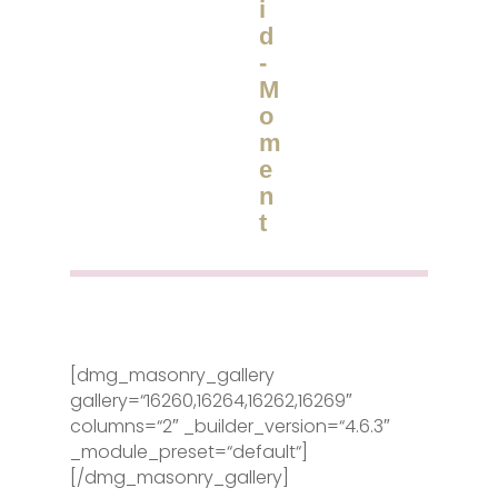
i
d
-
M
o
m
e
n
t
[dmg_masonry_gallery
gallery=“16260,16264,16262,16269″
columns=“2″ _builder_version=“4.6.3″
_module_preset=“default“]
[/dmg_masonry_gallery]