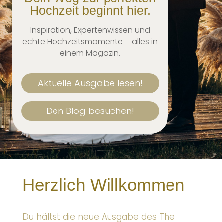
Hochzeit beginnt hier.
Inspiration, Expertenwissen und
echte Hochzeitsmomente – alles in
einem Magazin.
Aktuelle Ausgabe lesen!
Den Blog besuchen!
Herzlich Willkommen
Du hältst die neue Ausgabe des The