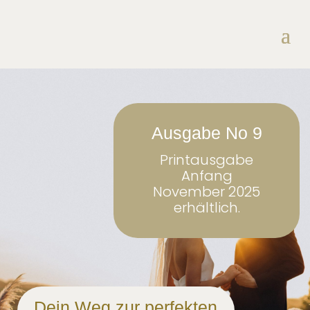
Ausgabe No 9
Printausgabe
Anfang
November 2025
erhältlich.
Dein Weg zur perfekten